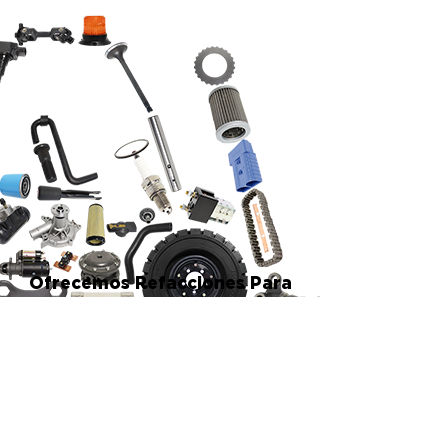
Ofrecemos Refacciones Para
Todas Las Marcas De
Montacargas, Equipos
Industriales, Compresores,
Equipos De Elevación Y
Limpieza.
Consulta tu sucursal más